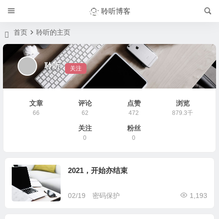
聆听博客
首页
聆听的主页
聆听
关注
文章
评论
点赞
浏览
66
62
472
879.3千
关注
粉丝
0
0
2021，开始亦结束
02/19
密码保护
1,193