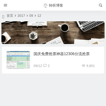
聆听博客
首页
2017
09
12
国庆免费抢票神器12306分流抢票
09/12
2
9,801