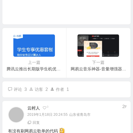
if (!be.stopped) (cl.onmessage || cz).call(this, be.result.code, be.result)

};

var bHc = function (bV, cl, bf) {

var bo = bV;

if (bm.hF(cl.format)) {

bo = cl.format.call(this, bV, bf)

}

return bo

上一篇
下一篇
};

腾讯云推出长期版学生机优惠套餐
网易云音乐神器-音量增强器0.0.21最新版
var yC = function (bV, cl, bf, vX) {

if (bm.hF(cl.beforeload)) {

3
2
1
评论
访客
作者
cl.beforeload.call(this, bV, bf, cl)

}

if (bV && bV.code != null && bV.code != 200) {

2
F
0
云村人
bGW.call(this,

2019年1月18日 20:24:55
山东省青岛市
cl,

回复
bf,

有没有刷网易云歌单的代码