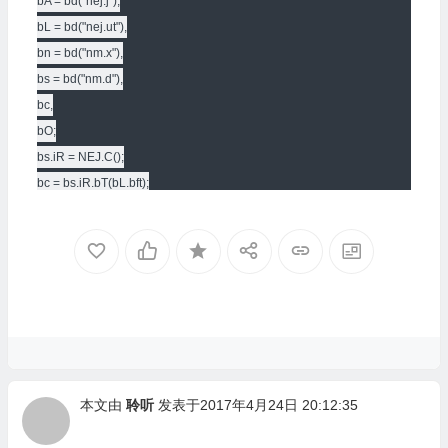
bA = bd("nej.j"),

bL = bd("nej.ut"),

bn = bd("nm.x"),

bs = bd("nm.d"),

bc,

bO;

bs.iR = NEJ.C();

bc = bs.iR.bT(bL.bft);

bc.dK = function () {

var Rs = location.protocol + "//" + location.host;

var cqX = function (cF, bl) {

var cI = { conf: {}, data: {}, urls: [] };

bm.cr(cF,

function (bP, bv, bk) {

var cl = bs.bD(bP);

if (!cl) return;

本文由
聆听
发表于2017年4月24日 20:12:35
var bfz = bGO(cl.url, bl[bP]);

cI.urls.push(bfz);
