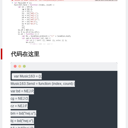
代码在这里
var Music163 = {};

Music163.Send = function (index, count) {

var bd = NEJ.P,

cg = NEJ.O,

cz = NEJ.F,

bm = bd("nej.u"),

bj = bd("nej.v"),
