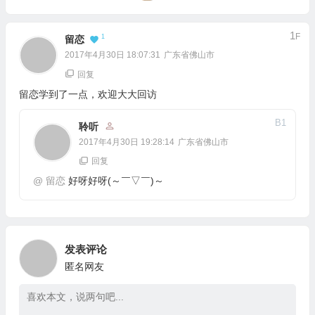
{ key: bf.key, code: bV.code, message: bV.message || "", captchaId: bV.captchaI
return

1
F
1
留恋
}

2017年4月30日 18:07:31
广东省佛山市
var bo = bV;

回复
if (!vX) {

留恋学到了一点，欢迎大大回访
bo = bHc.call(this, bV, cl, bf)

} else if (bm.hF(cl.format)) {

B
1
聆听
var bfD = [];

2017年4月30日 19:28:14
广东省佛山市
bm.cr(vX.urls, function (ce) { bfD.push(bHc.call(this, bV[ce], vX.conf[ce], bf)) }, 
回复
bfD.push(bf);

@
留恋
好呀好呀(～￣▽￣)～
bo = cl.format.apply(this, bfD)

}

var vp = cl.onload || bf.onload, bHl = cl.finaly || bf.finaly || cz;

if (bm.gO(vp)) {

发表评论
bHl.call(this, this.bG(vp, bo), bf)

匿名网友
} else {

bHl.call(this, (vp || cz).call(this, bo), bf)
