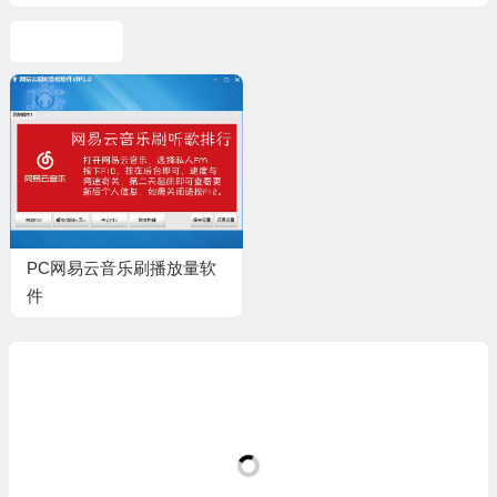
cI.conf[bfz] = cl;

网易云音乐
cI.data[bfz] = JSON.stringify(bl[bP] == null ? "" : bl[bP])

});

return cI

};

var bGO = function (ce, bl) { return ce.replace(/\{(.*?)\}/gi, function ($1, $2) { ret
var bGW = function (cl, bf, be) {

bj.bG(window, "requesterror", be);

if (!!be.stopped) return;

PC网易云音乐刷播放量软
var KT = cl.onerror || bf.onerror;

件
if (bm.gO(KT)) {

this.bG(KT, be, bf)

} else {

(KT || cz).call(this, be, bf)

}

var be = { result: be, option: bf };

this.bG("onerror", be);
