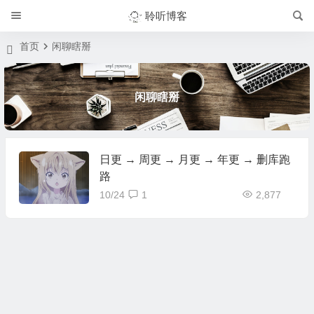
聆听博客
首页
闲聊瞎掰
闲聊瞎掰
日更 → 周更 → 月更 → 年更 → 删库跑
路
10/24
1
2,877